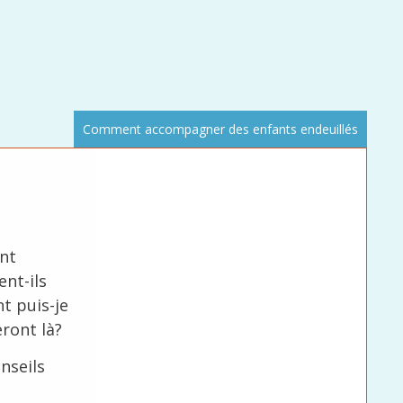
Comment accompagner des enfants endeuillés
ent
ent-ils
t puis-je
eront là?
nseils