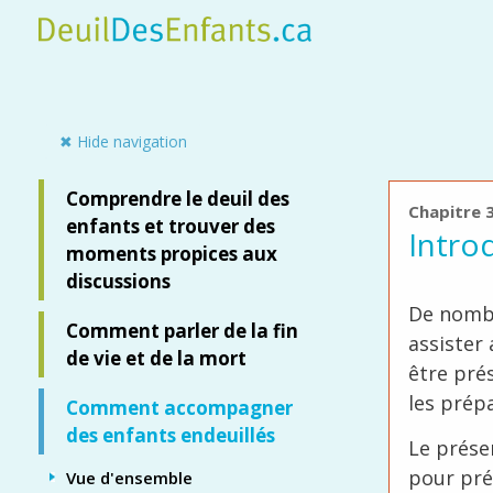
Skip
to
main
content
Side panel
✖ Hide navigation
Comprendre le deuil des
Chapitre 3
enfants et trouver des
Intro
moments propices aux
discussions
De nombr
Comment parler de la fin
assister 
de vie et de la mort
être pré
les prép
Comment accompagner
des enfants endeuillés
Le prése
pour pré
Vue d'ensemble