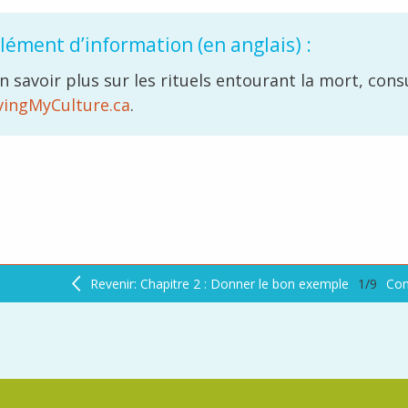
ément d’information (en anglais)
:
n savoir plus sur les rituels entourant la mort, cons
vingMyCulture.ca
.
Revenir: Chapitre 2 : Donner le bon exemple
1/9
Con