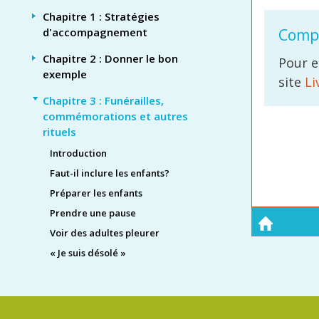
Chapitre 1 : Stratégies
Compl
d'accompagnement
Chapitre 2 : Donner le bon
Pour e
exemple
site
Li
Chapitre 3 : Funérailles,
commémorations et autres
rituels
Introduction
Faut-il inclure les enfants?
Préparer les enfants
Prendre une pause
Voir des adultes pleurer
« Je suis désolé »
Voir le corps
Funérailles et commémorations
Expliquer la crémation