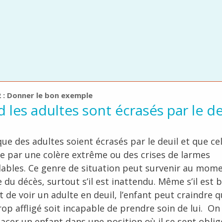
2 : Donner le bon exemple
 les adultes sont écrasés par le de
 que des adultes soient écrasés par le deuil et que ce
e par une colère extrême ou des crises de larmes
lables. Ce genre de situation peut survenir au mom
 du décès, surtout s’il est inattendu. Même s’il est
 de voir un adulte en deuil, l’enfant peut craindre q
rop affligé soit incapable de prendre soin de lui. On
lacer un enfant dans une position où il se sent oblig