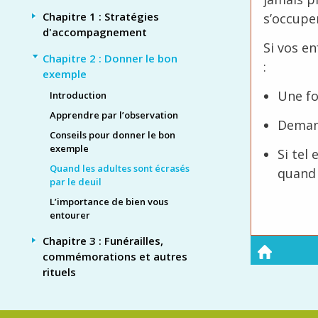
Chapitre 1 : Stratégies
s’occuper
d'accompagnement
Si vos en
Chapitre 2 : Donner le bon
:
exemple
Une foi
Introduction
Apprendre par l’observation
Demande
Conseils pour donner le bon
exemple
Si tel
Quand les adultes sont écrasés
quand 
par le deuil
L’importance de bien vous
entourer
Chapitre 3 : Funérailles,
commémorations et autres
rituels
Chapitre 4 : Mort subite ou
inattendue