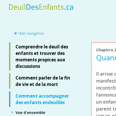
Skip
to
main
content
Side panel
✖ Hide navigation
Comprendre le deuil des
Chapitre 
enfants et trouver des
Quand
moments propices aux
discussions
Il arrive
Comment parler de la fin
manifest
de vie et de la mort
incontrô
l’annonce
Comment accompagner
un enfant
des enfants endeuillés
parent t
Vue d'ensemble
jamais p