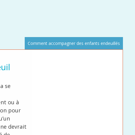
Comment accompagner des enfants endeuillés
uil
la se
ent ou à
 bon pour
u’un
 ne devrait
é de