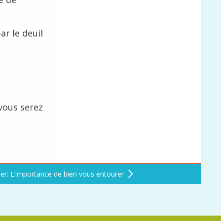
ar le deuil
 vous serez
er: L’importance de bien vous entourer