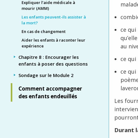
Expliquer l’aide médicale à
malad
mourir (AMM)
combie
Les enfants peuvent-ils assister à
la mort?
ce qui
En cas de changement
qu’ell
Aider les enfants à raconter leur
au niv
expérience
Chapitre 8 : Encourager les
ce qui
enfants à poser des questions
ce qui
Sondage sur le Module 2
poème
lavero
Comment accompagner
des enfants endeuillés
Les four
intervie
pourront
Durant 