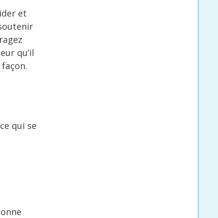
ider et
soutenir
uragez
eur qu’il
e façon.
ce qui se
sonne