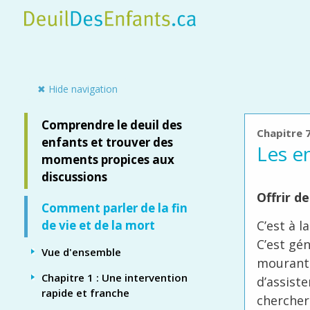
Skip
to
main
content
Side panel
✖ Hide navigation
Comprendre le deuil des
Chapitre 
enfants et trouver des
Les en
moments propices aux
discussions
Offrir d
Comment parler de la fin
C’est à 
de vie et de la mort
C’est gé
Vue d'ensemble
mourante,
Chapitre 1 : Une intervention
d’assist
rapide et franche
chercher 