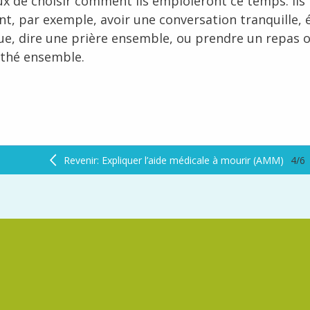
eux de choisir comment ils emploieront ce temps. Ils
nt, par exemple, avoir une conversation tranquille, 
ue, dire une prière ensemble, ou prendre un repas 
 thé ensemble.
Revenir: Expliquer l’aide médicale à mourir (AMM)
4/6