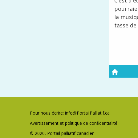
C’est à 
pourraie
la musiq
tasse de
Pour nous écrire:
info@PortailPalliatif.ca
Avertissement et politique de confidentialité
© 2020, Portail palliatif canadien