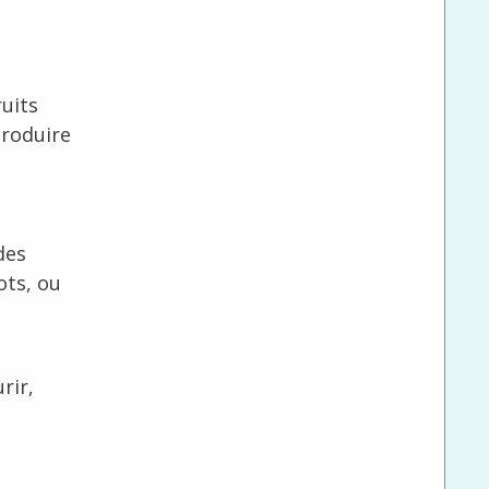
ruits
produire
des
ts, ou
rir,