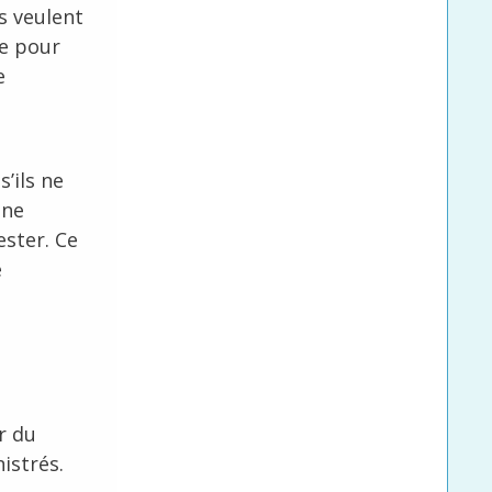
s veulent
ue pour
e
t
’ils ne
une
ester. Ce
e
r du
istrés.