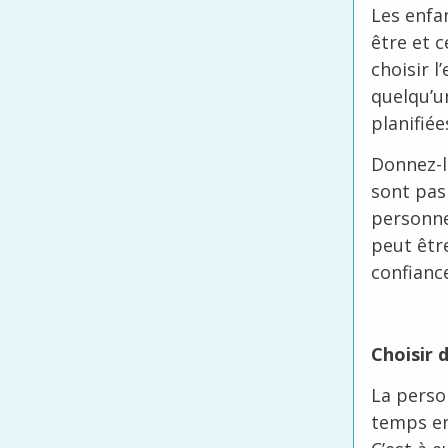
Les enfa
être et 
choisir l
quelqu’un
planifiée
Donnez-le
sont pas 
personne
peut êtr
confiance
Choisir 
La perso
temps en