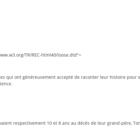
/www.w3.org/TR/REC-html40/loose.dtd">
 qui ont généreusement accepté de raconter leur histoire pour en 
rience.
avaient respectivement 10 et 8 ans au décès de leur grand-père, Ton