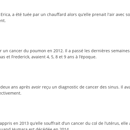
ica, a été tuée par un chauffard alors qu’elle prenait l'air avec so
ent.
r un cancer du poumon en 2012. Il a passé les dernières semaines de
s et Frederick, avaient 4, 5, 8 et 9 ans à l’époque.
 deux ans après avoir reçu un diagnostic de cancer des sinus. Il ava
pectivement.
is en 2013 qu’elle souffrait d’un cancer du col de l’utérus, elle 
ns quand Humara est décédée en 2014.